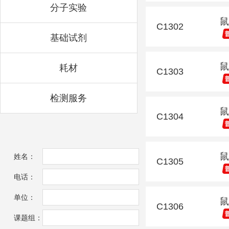
分子实验
鼠
C1302
基础试剂
鼠
耗材
C1303
检测服务
鼠
C1304
鼠
姓名：
C1305
电话：
单位：
鼠
C1306
课题组：