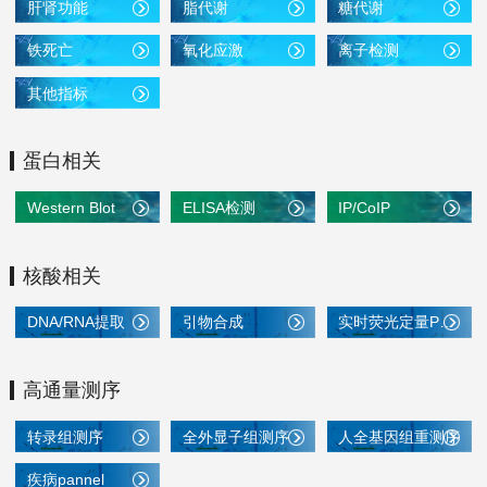
肝肾功能
脂代谢
糖代谢
铁死亡
氧化应激
离子检测
其他指标
蛋白相关
Western Blot
ELISA检测
IP/CoIP
核酸相关
DNA/RNA提取
引物合成
实时荧光定量PCR
高通量测序
转录组测序
全外显子组测序
人全基因组重测序
疾病pannel