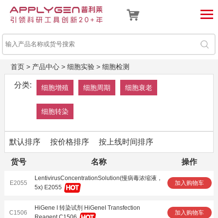
首页
>
产品中心
>
细胞实验
>
细胞检测
分类:
细胞增殖
细胞周期
细胞衰老
细胞转染
默认排序
按价格排序
按上线时间排序
货号
名称
操作
LentivirusConcentrationSolution(慢病毒浓缩液，
E2055
加入购物车
5x) E2055
HiGene I 转染试剂 HiGeneI Transfection
C1506
加入购物车
Reagent C1506