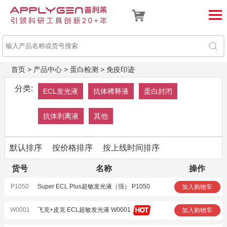
首页
>
产品中心
>
蛋白检测
>
免疫印迹
分类:
ECL发光液
抗体稀释液
蛋白封闭
抗体剥离液
其他
默认排序
按价格排序
按上线时间排序
货号
名称
操作
P1050
Super ECL Plus超敏发光液（强） P1050
加入购物车
W0001
飞克+皮克 ECL超敏发光液 W0001
加入购物车