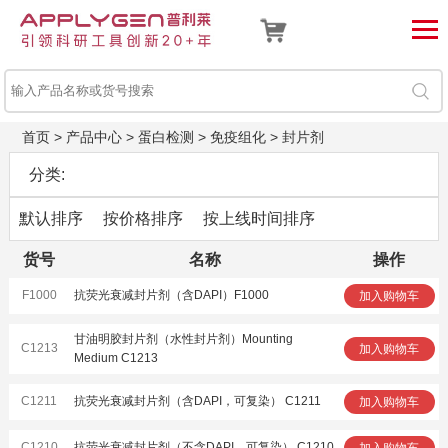
首页
>
产品中心
>
蛋白检测
>
免疫组化
>
封片剂
分类:
默认排序
按价格排序
按上线时间排序
货号
名称
操作
F1000
抗荧光衰减封片剂（含DAPI）F1000
加入购物车
甘油明胶封片剂（水性封片剂）Mounting
C1213
加入购物车
Medium C1213
C1211
抗荧光衰减封片剂（含DAPI，可复染） C1211
加入购物车
C1210
抗荧光衰减封片剂（不含DAPI，可复染） C1210
加入购物车