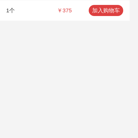
1个
￥375
加入购物车