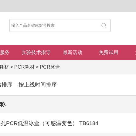
服务
实验技术指导
最新活动
免费试用
耗材
>
PCR耗材
>
PCR冰盒
格排序
按上线时间排序
称
6孔PCR低温冰盒（可感温变色） TB6184