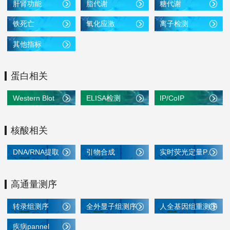
肝肾功能
脂代谢
糖代谢
铁死亡
氧化应激
离子检测
其他指标
蛋白相关
Western Blot
ELISA检测
IP/CoIP
核酸相关
DNA/RNA提取
引物合成
实时荧光定量PCR
高通量测序
转录组测序
全外显子组测序
人全基因组重测序
疾病pannel