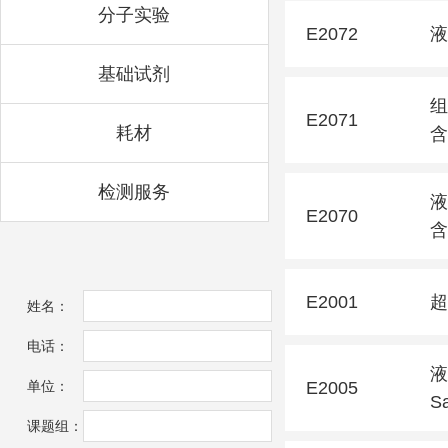
分子实验
E2072
液
基础试剂
组
E2071
耗材
含
检测服务
液
E2070
含
E2001
超
姓名：
电话：
液
E2005
单位：
Sa
课题组：