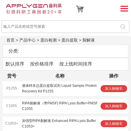
首页
>
产品中心
>
蛋白检测
>
蛋白提取
>
裂解液
分类:
默认排序
按价格排序
按上线时间排序
货号
名称
操作
液体样本总蛋白提取试剂 Liquid Sample Protein
P1255
加入购物车
Recovery Kit P1255
RIPA裂解液（带PMSF) RIPA Lysis Buffer+PMSF
C1055
加入购物车
C1055
加强型RIPA裂解液 Enhanced RIPA Lysis Buffer
C1053+
加入购物车
C1053+