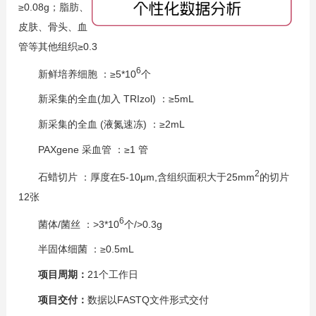
≥0.08g；脂肪、
皮肤、骨头、血
管等其他组织≥0.3
6
新鲜培养细胞 ：≥5*10
个
新采集的全血(加入 TRIzol) ：≥5mL
新采集的全血 (液氮速冻) ：≥2mL
PAXgene 采血管 ：≥1 管
2
石蜡切片 ：厚度在5-10μm,含组织面积大于25mm
的切片
12张
6
菌体/菌丝 ：>3*10
个/>0.3g
半固体细菌 ：≥0.5mL
项目周期：
21个工作日
项目交付：
数据以FASTQ文件形式交付