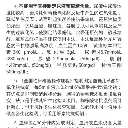
4.
不能用于直接测定尿液葡萄糖含量。
尿液中尿酸浓
度比较高，会消耗葡萄糖氧化酶反应中产生的过氧化氢，
降低呈色反应，从而引起负误差使结果偏低。还原性物质
如尿酸、抗坏血酸、胆红质、谷胱甘肽可竞争消耗反应产
生的过氧化氢，使测定结果偏低。含强还原剂如二硫苏糖
醇、巯基乙醇样品
不建议使用本法。本法反应终体系可容
忍的干扰物质最高浓度：血红蛋白
10g/L
，黄疽标本胆红
素
340
μmol/L
，氟化钠
3g/L
，
尿素
46.7mmol/L
(280mg/dl)
，尿酸
2.95mmol/L (50mg/dl)
，肌酐
4.42mmol/L (50mg/dl)
，半胱氨酸
50mg/dl
，
甘油三酯
500mg/dl
；
5.
《全国临床检验操作规程》指明测定血糖
用
草酸钾
-
氟化钠抗凝：每
5ml
血液加
0.2 ml 6%
草酸钾
-4%
氟化钠；
其优点是抑制糖酵解和分解，测得的葡萄糖浓度更接近真
实；缺点是干扰其它生化检查项目。枸椽酸钠抗凝剂易引
起溶血，也干扰许多生化检查项目。如必须用同一份标本
做全套生化检测，可采用肝素钠抗凝剂；
血样
分钟内完成测定
血清或血浆仍含大量
6.
30
应在
。