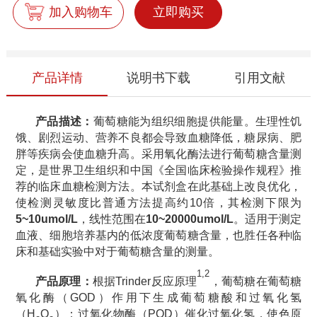
加入购物车
立即购买
产品详情
说明书下载
引用文献
产品
描述：
葡萄糖能为组织细胞提供能量。生理性饥
饿、剧烈运动、营养不良都会导致血糖降低，糖尿病、肥
胖等疾病会使血糖升高。采用氧化酶法进行葡萄糖含量测
定，是世界卫生组织和中国《全国临床检验操作规程》推
荐的临床血糖检测方法。本试剂盒在此基础上改良优化
，
使检测灵敏度比普通方法提高约
10
倍，其检测下限为
5~10
u
mol/L
，线性范围在
10~20000
u
mol/L
。适用于测定
血液、细胞培养基内的低浓度葡萄糖含量，也胜任各种临
床和基础实验中对于葡萄糖含量的测量。
1,2
产品
原理：
根据
Trinder
反应
原理
，葡萄糖在葡萄糖
氧化酶（
GOD
）作用下生成葡萄糖酸和过氧化氢
（
H
O
）；过氧化物酶（
POD
）催化过氧化氢，使色原