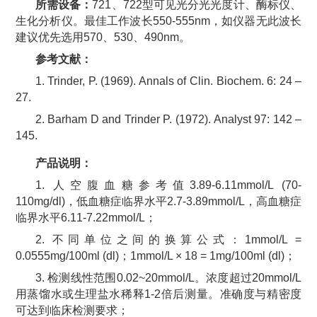
所需设备：
721
、
722
型可见光分光光度计、酶标仪、
生化分析仪。最佳工作波长
550-555nm
，如仪器无此波长
建议优先选用
570
、
530
、
490nm
。
参考文献：
1. Trinder, P. (1969). Annals of Clin. Biochem. 6: 24 –
27.
2. Barham D and Trinder P. (1972). Analyst 97: 142 –
145.
产品
说明：
1.
人空腹血糖参考值
3.89-6.11mmol/L (70-
110mg/dl)
，低血糖症临界水平
2.7-3.89mmol/L
，高血糖症
临界水平
6.11-7.22mmol/L
；
2.
不同单位之间的换算公式：
1mmol/L =
0.0555mg/100ml (dl)
；
1mmol/L × 18 = 1mg/100ml (dl)；
3.
检测线性范围
0.
02
~2
0
mmol/L
。浓度超过
2
0
mmol/L
用蒸馏水或生理盐水
稀释
1-2
倍后测量。准确度与精密度
可
达到临床检测要求；