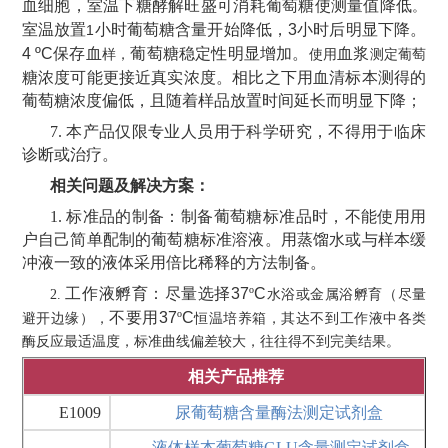
血细胞，室温下糖酵解旺盛可消耗葡萄糖使测量值降低
。
室温放置
小时葡萄糖含量开始降低，
3
小时后明显下降。
1
4 ºC
保存血
葡萄糖稳定性明显增加。
血浆
样，
使用
测定葡萄
糖浓度可能更接近真实浓度。相比之下用血清标本测得的
葡萄糖浓度偏低，且随着样品放置时间延长而明显下降；
7. 本产品仅限专业人员用于科学研究，不得用于临床
诊断或治疗。
相关问题及解决方案：
1. 标准品的制备：制备葡萄糖标准品时，不能使用用
户自己简单配制的葡萄糖标准溶液。用蒸馏水或与样本缓
冲液一致的液体采用倍比稀释的方法制备。
工作液孵育：尽量选择
37
º
C
2.
水浴或金属浴孵育（尽量
不要用
37
º
C
避开边缘），
恒温培养箱，其达不到工作液中各类
酶反应最适温度，标准曲线偏差较大，往往得不到完美结果。
相关产品推荐
E1009
尿葡萄糖含量酶法测定试剂盒
液体样本葡萄糖GLU含量测定试剂盒