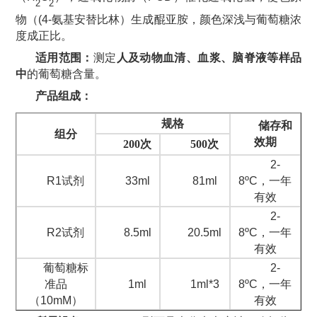
2
2
物（
(4-
氨基安替比林
）生成醌亚胺，颜色深浅与葡萄糖浓
度成正比。
适用范围：
测定
人及动物血清、血浆、脑脊液等样品
中
的葡萄糖含量。
产品
组成：
规格
储存和
组分
效期
200次
500次
2-
33ml
81ml
8ºC，一年
R1
试剂
有效
2-
8.5ml
20.5ml
8ºC，一年
R2试剂
有效
2-
葡萄糖标
1ml
1ml*3
8ºC，一年
准品
有效
（10mM）