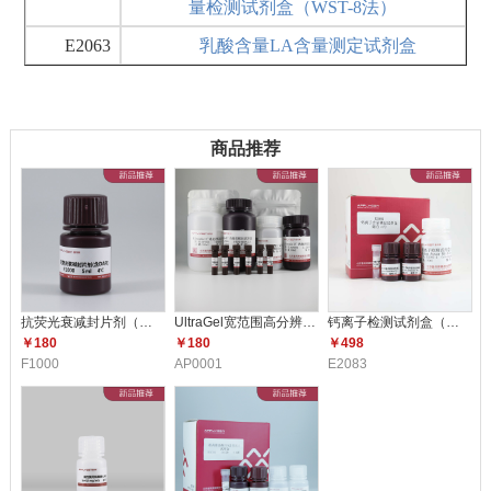
量检测试剂盒（WST-8法）
E2063
乳酸含量LA含量测定试剂盒
商品推荐
抗荧光衰减封片剂（含DAPI）F10
UltraGel宽范围高分辨配胶试剂
钙离子检测试剂盒（比色法） E2
￥180
￥180
￥498
F1000
AP0001
E2083