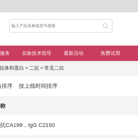
服务
实验技术指导
最新活动
免费试用
抗体和蛋白
>
二抗
>
常见二抗
格排序
按上线时间排序
称
抗CA199，IgG C2150