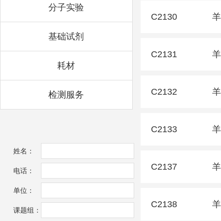
分子实验
C2130
羊
基础试剂
C2131
羊
耗材
C2132
羊
检测服务
C2133
羊
姓名：
C2137
羊
电话：
单位：
C2138
羊
课题组：