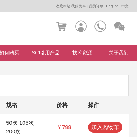
收藏本站
我的资料
|
我的订单
|
English
|
中文
如何购买
SCI引用产品
技术资源
关于我们
规格
价格
操作
50次 105次
￥798
加入购物车
200次