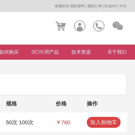
收藏本站
我的资料
|
我的订单
|
English
|
中文
如何购买
SCI引用产品
技术资源
关于我们
规格
价格
操作
50次 100次
￥760
加入购物车