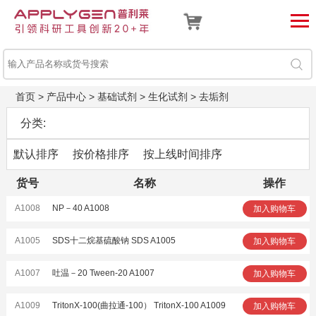
首页
>
产品中心
>
基础试剂
>
生化试剂
>
去垢剂
分类:
默认排序
按价格排序
按上线时间排序
货号
名称
操作
A1008
NP－40 A1008
加入购物车
A1005
SDS十二烷基硫酸钠 SDS A1005
加入购物车
A1007
吐温－20 Tween-20 A1007
加入购物车
A1009
TritonX-100(曲拉通-100） TritonX-100 A1009
加入购物车