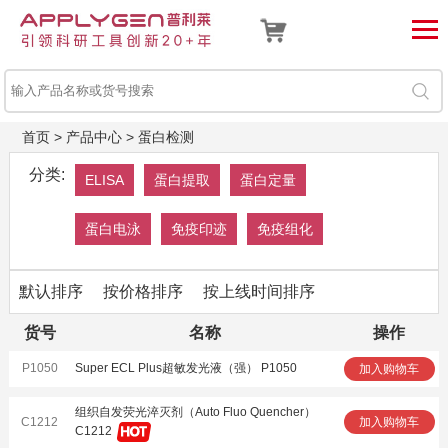
首页
>
产品中心
>
蛋白检测
分类:
ELISA
蛋白提取
蛋白定量
蛋白电泳
免疫印迹
免疫组化
默认排序
按价格排序
按上线时间排序
货号
名称
操作
P1050
Super ECL Plus超敏发光液（强） P1050
加入购物车
组织自发荧光淬灭剂（Auto Fluo Quencher）
C1212
加入购物车
C1212