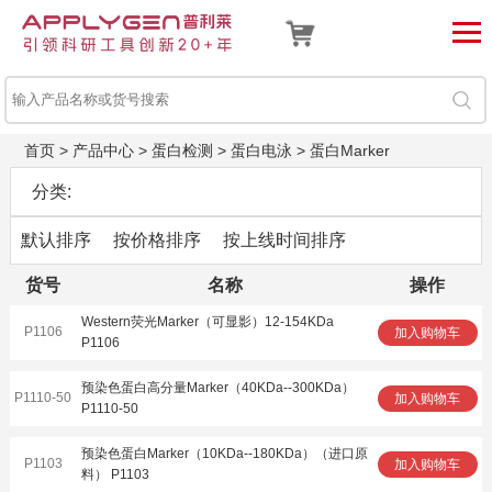
首页
>
产品中心
>
蛋白检测
>
蛋白电泳
>
蛋白Marker
分类:
默认排序
按价格排序
按上线时间排序
货号
名称
操作
Western荧光Marker（可显影）12-154KDa
P1106
加入购物车
P1106
预染色蛋白高分量Marker（40KDa--300KDa）
P1110-50
加入购物车
P1110-50
预染色蛋白Marker（10KDa--180KDa）（进口原
P1103
加入购物车
料） P1103