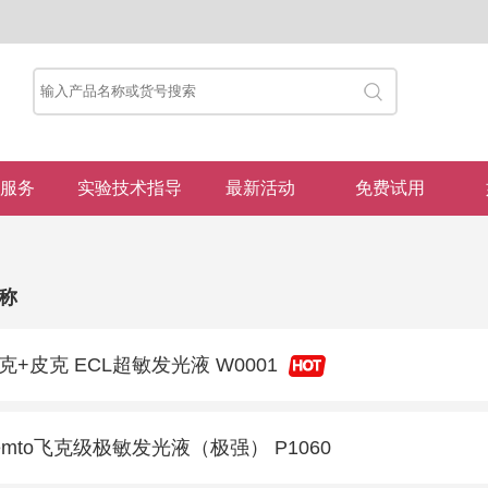
服务
实验技术指导
最新活动
免费试用
称
克+皮克 ECL超敏发光液 W0001
emto飞克级极敏发光液（极强） P1060