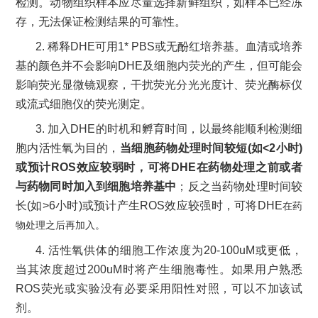
检测。动物组织样本应尽量选择新鲜组织，如样本已经冻
存，无法保证检测结果的可靠性。
2.
稀释
DHE
可用
1*
PBS
或无酚红培养基。血清或培养
基的颜色并不会影响
DHE
及细胞内荧光的产生，但可能会
影响荧光显微镜观察，干扰荧光分光光度计、荧光酶标仪
或流式细胞仪的荧光测定。
3.
加入
DHE
的时机和孵育时间，以最终能顺利检测细
胞内活性氧为目的，
当细胞药物处理时间较短
(
如
<2
小时
)
或预计
ROS
效应较弱时，可将
DHE
在药物处理之前或者
与药物同时加入到细胞培养基中
；反之当药物处理时间较
长
(
如
>6
小时
)
或预计产生
ROS
效应较强时，可将
DHE
在药
物处理之后再加入。
4.
活性氧供体的细胞工作浓度为
20-100uM
或更低，
当其浓度超过
200uM
时将产生细胞毒性。如果用户熟悉
ROS
荧光或实验没有必要采用阳性对照，可以不加该试
剂。