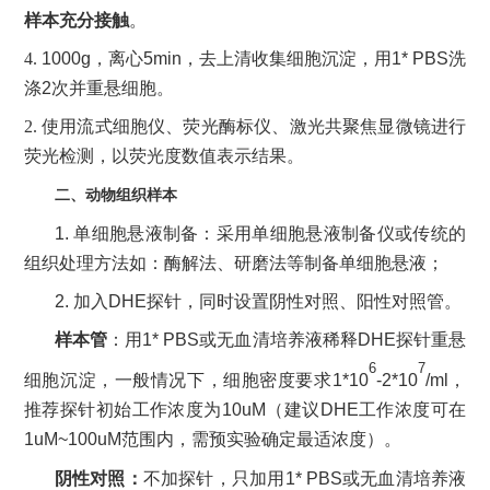
样本充分接触
。
4.
1000g
，离心
5min
，去上清收集细胞沉淀，用
1*
PBS
洗
涤
2
次并重悬细胞。
2. 使用流式细胞仪、荧光酶标仪、激光共聚焦显微镜进行
荧光检测，以荧光度数值表示结果。
二、
动物组织样本
1.
单细胞悬液制备：采用单细胞悬液制备仪或传统的
组织处理方法如：酶解法、研磨法等制备单细胞悬液；
2.
加入
DHE
探针，同时设置阴性对照、阳性对照管。
样本管
：用
1*
PBS
或无血清培养液稀释
DHE
探针重悬
6
7
细胞沉淀，一般情况下，细胞密度要求
1*10
-2*10
/ml
，
推荐探针初始工作浓度为
10uM
（
建议
DHE
工作浓度可在
1uM~100uM
范围内，需预实验确定最适浓度）。
阴性对照：
不加探针，只加用
1*
PBS
或无血清培养液