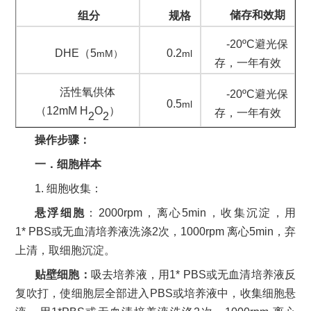
储存和效期
组分
规格
-20
ºC
避光保
DHE
（
5
0.2
mM
ml
）
存，一年有效
活性氧供体
-20
ºC
避光保
0.5
ml
（
1
2
mM
H
O
）
存，一年有效
2
2
操作步骤
：
一．
细胞样本
1.
细胞收集：
悬浮细胞
：
2000rpm
，离心
5min
，收集沉淀，用
1*
PBS
或无血清培养液洗涤
2
次
，
1000rpm
离心
5min
，弃
上清，取细胞沉淀
。
贴壁细胞：
吸去培养液，用
1*
PBS
或无血清培养液反
复吹打，使细胞层全部进入
PBS
或培养液中，收集细胞悬