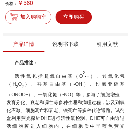
￥
560
价格：
加入购物车
立即购买
产品详情
说明书下载
引用文献
产品描述：
2
活性氧包括超氧自由基（
O
•−
）、过氧化氢
（
H
O
）、羟基自由基（
•OH
）、过氧亚硝基
2
2
（
ONOO−
）、一氧化氮（
•NO
）等，参与了细胞增殖、
发育分化、衰老和凋亡等多种生理和病理过程，涉及到氧
化应激、细胞凋亡和衰老、铁死亡等多种代谢通路。
试剂
盒利用
荧光探针
DHE
进行活性氧检测。
DHE
可自由透过
活细胞膜进入细胞内，在细胞质中呈蓝色荧光