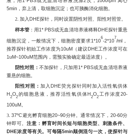
液，用
1*PBS
或无血清培养液洗涤
2
次，
1000rpm
离心
5min
，弃上清，取细胞沉淀；
也可胰酶消化细胞。
2. 加入
DHE
探针，同时设置阴性对照、阳性对照管。
样本管
：用
1*
PBS
或无血清培养液稀释
DHE
探针重悬
6
7
细胞沉淀，一般情况下，细胞密度要求
1*10
-2*10
/ml
，
推荐探针初始工作浓度为
10uM
（
建议
DHE
工作浓度可在
1uM~100uM
范围内，需预实验确定最适浓度）。
阴性对照：
不加探针，只加用
1*
PBS
或无血清培养液
重悬的细胞。
阳性对照：
加入
DHE
荧光探针同时加入活性氧供体
H
O
的细胞悬液，推荐活性氧供体
H
O
工作浓度
20-
2
2
2
2
100uM
。
3.
37
ºC
避光孵育细胞
20
~90
分钟
。通常情况下，
20-60
分
钟即可。
注意：孵育时间长短与细胞类型、刺激条件、
DHE
浓度等有关。可每隔
5min
颠倒混匀一
次
，使探针与