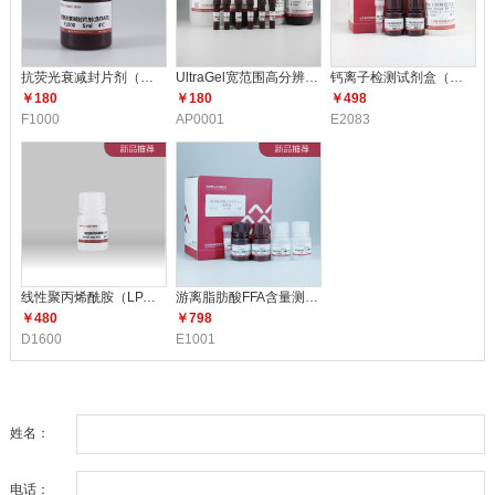
抗荧光衰减封片剂（含DAPI）F10
UltraGel宽范围高分辨配胶试剂
钙离子检测试剂盒（比色法） E2
￥180
￥180
￥498
F1000
AP0001
E2083
线性聚丙烯酰胺（LPA）（5mg/m
游离脂肪酸FFA含量测定试剂盒 E1
￥480
￥798
D1600
E1001
姓名：
电话：