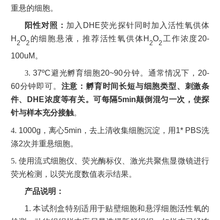
重悬的细胞。
阳性对照：
加入
DHE
荧光探针同时加入活性氧供体
H
O
的细胞悬液，推荐活性氧供体
H
O
工作浓度
20-
2
2
2
2
100uM
。
3.
37
ºC
避光孵育细胞
20
~90
分钟
。通常情况下，
20-
60
分钟即可。
注意：孵育时间长短与细胞类型、刺激条
件、
DHE
浓度等有关。可每隔
5min
颠倒混匀一
次
，使探
针与样本充分接触
。
4.
1000g
，离心
5min
，去上清收集细胞沉淀，用
1*
PBS
洗
涤
2
次并重悬细胞。
5. 使用流式细胞仪、荧光酶标仪、激光共聚焦显微镜进行
荧光检测，以荧光度数值表示结果。
产品说明
：
1.
本试剂盒特别适用于贴壁细胞和悬浮细胞活性氧的