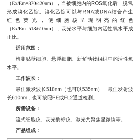
（
Ex/Em=370/420nm
），当被
细胞内的
ROS
氧化
后，
脱氢
形成溴化乙锭。溴化乙锭可以与
RNA
或
DNA
结合产生
红色荧光
，使细胞核呈现明亮的红色
（
Ex/Em=518/610nm
），荧光水平与细胞内活性氧水平成
正比。
适用范围：
检测贴壁细胞、悬浮细胞、新鲜动物组织中的活性氧
水平。
工作波长：
最佳激发波长
518nm
（也可以
535nm
）
，最佳发射波
长
610nm
，也可按照
PE
或
FL2
通道检测。
所需设备：
流式细胞仪、荧光酶标仪、激光共聚焦显微镜等。
产品组成：