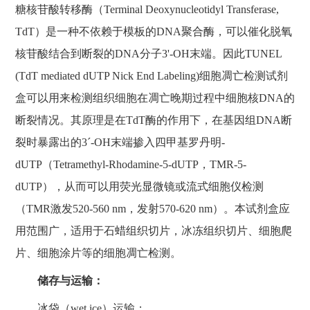
糖核苷酸转移酶（Terminal Deoxynucleotidyl Transferase,
TdT）是一种不依赖于模板的DNA聚合酶，可以催化脱氧
核苷酸结合到断裂的DNA分子3'-OH末端。因此TUNEL
(TdT mediated dUTP Nick End Labeling)细胞凋亡检测试剂
盒可以用来检测组织细胞在凋亡晚期过程中细胞核DNA的
断裂情况。其原理是在TdT酶的作用下，在基因组DNA断
裂时暴露出的3´-OH末端掺入四甲基罗丹明-
dUTP（Tetramethyl-Rhodamine-5-dUTP，TMR-5-
dUTP），从而可以用荧光显微镜或流式细胞仪检测
（TMR激发520-560 nm，发射570-620 nm）。本试剂盒应
用范围广，适用于石蜡组织切片，冰冻组织切片、细胞爬
片、细胞涂片等的细胞凋亡检测。
储存与运输：
冰袋（wet ice）运输；