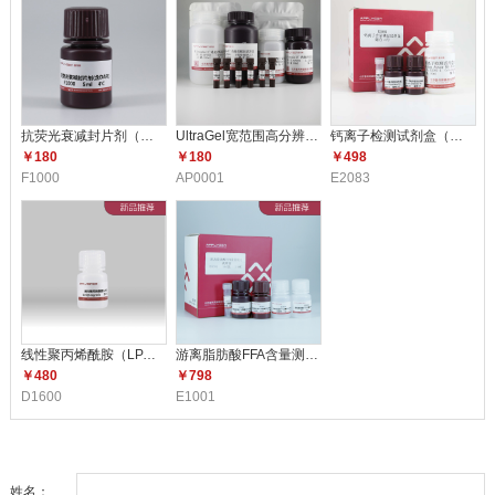
抗荧光衰减封片剂（含DAPI）F10
UltraGel宽范围高分辨配胶试剂
钙离子检测试剂盒（比色法） E2
￥180
￥180
￥498
F1000
AP0001
E2083
线性聚丙烯酰胺（LPA）（5mg/m
游离脂肪酸FFA含量测定试剂盒 E1
￥480
￥798
D1600
E1001
姓名：