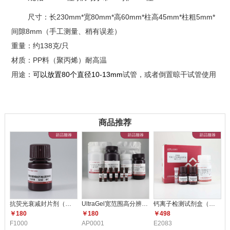
尺寸：长230mm*宽80mm*高60mm*柱高45mm*柱粗5mm*
间隙8mm（手工测量、稍有误差）
重量：约138克/只
材质：PP料（聚丙烯）耐高温
用途：
可以放置80个直径10-13mm
试管，或者倒置晾干试管使用
商品推荐
抗荧光衰减封片剂（含DAPI）F10
UltraGel宽范围高分辨配胶试剂
钙离子检测试剂盒（比色法） E2
￥180
￥180
￥498
F1000
AP0001
E2083