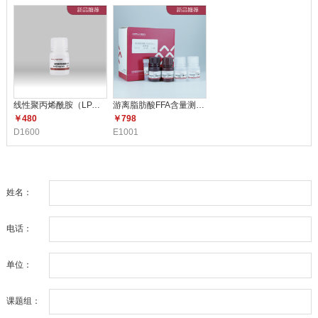
线性聚丙烯酰胺（LPA）（5mg/m
游离脂肪酸FFA含量测定试剂盒 E1
￥480
￥798
D1600
E1001
姓名：
电话：
单位：
课题组：