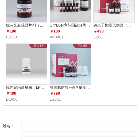
抗荧光衰减封片剂（含DAPI）F10
UltraGel宽范围高分辨配胶试剂
钙离子检测试剂盒（比色法） E2
￥180
￥180
￥498
F1000
AP0001
E2083
线性聚丙烯酰胺（LPA）（5mg/m
游离脂肪酸FFA含量测定试剂盒 E1
￥480
￥798
D1600
E1001
姓名：