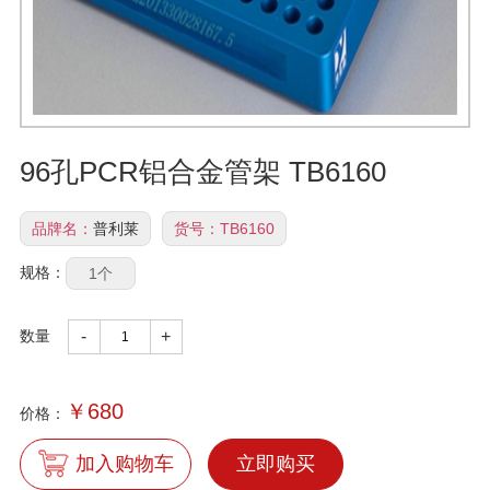
96孔PCR铝合金管架 TB6160
品牌名：
普利莱
货号：
TB6160
规格：
1个
数量
-
+
￥
680
价格：
加入购物车
立即购买