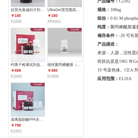
产品编号：
C2302
规格：
100ug
抗荧光衰减封片剂（含DAPI）F10
UltraGel宽范围高分辨配胶试剂
￥180
￥180
组份：
0.01 M phosphat
F1000
AP0001
纯度：
聚丙烯酰胺凝
储存条件：
-20
可长
产品描述：
来源：人源，活性蛋
癌胚抗原是
1965
年
Go
钙离子检测试剂盒（比色法） E2
线性聚丙烯酰胺（LPA）（5mg/m
19
号染色体。
CEA
￥498
￥480
E2083
D1600
应用范围：
ELISA
游离脂肪酸FFA含量测定试剂盒 E1
￥798
E1001