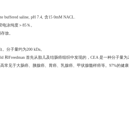
e buffered saline, pH 7.4,
含
15 0mM NACL.
胶电泳纯度＞
85
％。
期存放。
白。分子量约为
200 kDa
。
ld
和
Freedman
首先从胎儿及
结肠癌
组织中发现的，
CEA
是一种分子量为
升高常见于
大肠癌、胰腺癌、胃癌、乳腺癌、甲状腺髓样癌等
。
97%
的健康