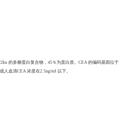
22ku
的多糖蛋白复合物，
45
％为蛋白质。
CEA
的编码基因位于
成人血清
CEA
浓度在
2.5ng/mI
以下。