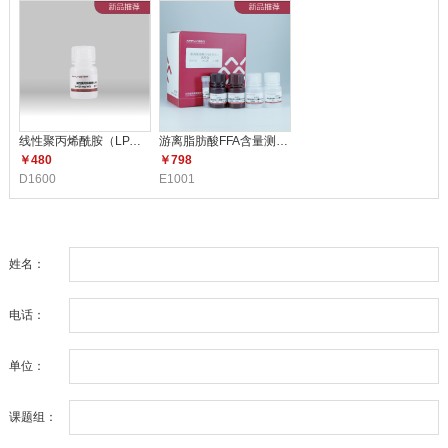
线性聚丙烯酰胺（LPA）（5mg/m
游离脂肪酸FFA含量测定试剂盒 E1
￥480
￥798
D1600
E1001
姓名：
电话：
单位：
课题组：