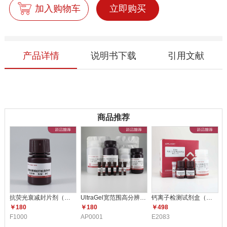
加入购物车
立即购买
产品详情
说明书下载
引用文献
商品推荐
抗荧光衰减封片剂（含DAPI）F10
UltraGel宽范围高分辨配胶试剂
钙离子检测试剂盒（比色法） E2
￥180
￥180
￥498
F1000
AP0001
E2083