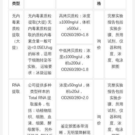
类型
格
无内
无内毒素质粒
高拷贝质粒：浓度
完整实验
毒素
提取(大提) 无
≥1000ng/ul，体积
报告包括
质粒
内毒素质粒提
≥500ul，
实验步
提取
取的质粒内毒
OD260/280≈1.8
骤、所用
（大
素含量一般可
询
试剂、仪
提）
达<0.05EU/ug
价
器和纯
中低拷贝质粒：浓
的标准，适用
度、浓
度≥1000ng/ul，体
于细胞转染等
度、电泳
积≥200ul，
实验。 运输要
胶图
OD260/280≈1.8
求：冰袋运输
RNA
公司提供多种
浓度≥50ng/ul，体
完整实验
提取
类型样本的
积≥20ul，
报告包括
Total RNA 提
OD260/280≈2.0
实验步
取服务，包
骤、所用
括：动植物组
试剂、仪
织、细胞、血
询
器和纯
液、细菌、酵
价
度、浓
鉴定胶图条带清
母菌等。 另外
度、电泳
晰，无明显降解现