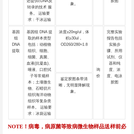
还提供cDNA反
胶图
象。
转录的技术 服
务。 运输要
求：干冰运输
基因
基因组 DNA 提
浓度≥20ng/ul，体
完整实验
组
取的样本类型
积≥30ul，
报告包括
DNA
包括：动植物
OD260/280≈1.8
实验步
提取
组织、细胞、
骤、所用
细菌、真菌、
试剂、仪
血液(抗凝血)、
器和纯
唾液、口腔拭
询
度、浓
子等常规样
价
度、电泳
鉴定胶图条带清
本；土壤微生
胶图
晰，无明显降解现
物、石蜡切片
象。
组织海洋动物
组织等复杂类
样本。 运输要
求：冰袋运输
NOTE！病毒，病原菌等致病微生物样品送样前必