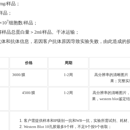
0mg/样品；
/样品；
7
×10
细胞数/样品；
裂解样品总蛋白量＞2ml/样品。干冰运输；
级别抗体和抗体信息，若因客户抗体原因导致实验失败，由此造成的
价格
周期
3600/膜
1-2周
高分辨率的清晰图片，准
果；完整实
4500/膜
1-2周
高分辨率的清晰图片
果，western bl
客户需提供样本和IP级别一抗和WB一抗，实验所需试剂、耗材
Western Blot 10孔胶最多9个样，不足9个按9个收取；