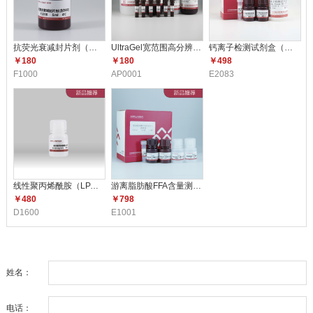
抗荧光衰减封片剂（含DAPI）F10
UltraGel宽范围高分辨配胶试剂
钙离子检测试剂盒（比色法） E2
￥180
￥180
￥498
F1000
AP0001
E2083
线性聚丙烯酰胺（LPA）（5mg/m
游离脂肪酸FFA含量测定试剂盒 E1
￥480
￥798
D1600
E1001
姓名：
电话：