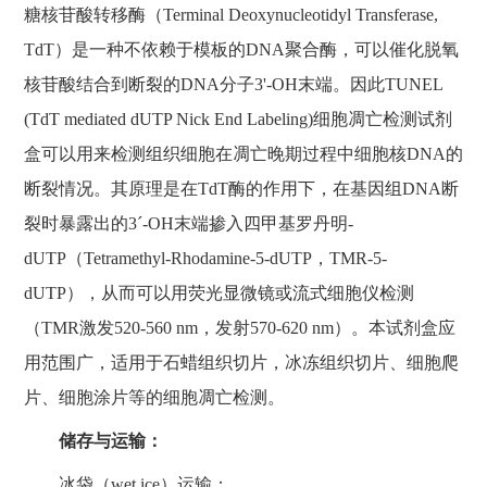
糖核苷酸转移酶（Terminal Deoxynucleotidyl Transferase,
TdT）是一种不依赖于模板的DNA聚合酶，可以催化脱氧
核苷酸结合到断裂的DNA分子3'-OH末端。因此TUNEL
(TdT mediated dUTP Nick End Labeling)细胞凋亡检测试剂
盒可以用来检测组织细胞在凋亡晚期过程中细胞核DNA的
断裂情况。其原理是在TdT酶的作用下，在基因组DNA断
裂时暴露出的3´-OH末端掺入四甲基罗丹明-
dUTP（Tetramethyl-Rhodamine-5-dUTP，TMR-5-
dUTP），从而可以用荧光显微镜或流式细胞仪检测
（TMR激发520-560 nm，发射570-620 nm）。本试剂盒应
用范围广，适用于石蜡组织切片，冰冻组织切片、细胞爬
片、细胞涂片等的细胞凋亡检测。
储存与运输：
冰袋（wet ice）运输；