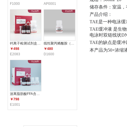
F1000
AP0001
储存条件：室温，
产品介绍：
TAE是一种电泳
TAE缓冲液 是生
电泳时双链线状DN
TAE的缺点是缓
钙离子检测试剂盒（比色法） E2
线性聚丙烯酰胺（LPA）（5mg/m
￥498
￥480
本产品为50×浓
E2083
D1600
游离脂肪酸FFA含量测定试剂盒 E1
￥798
E1001