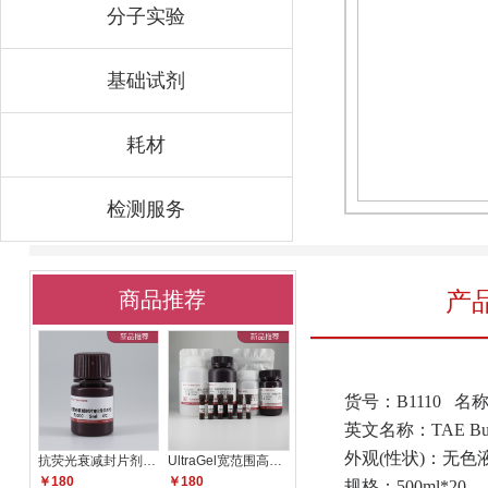
分子实验
基础试剂
耗材
检测服务
产
商品推荐
货号：B1110 名称
英文名称：TAE Buff
外观(性状)：无色
抗荧光衰减封片剂（含DAPI）F10
UltraGel宽范围高分辨配胶试剂
￥180
￥180
规格：500ml*20