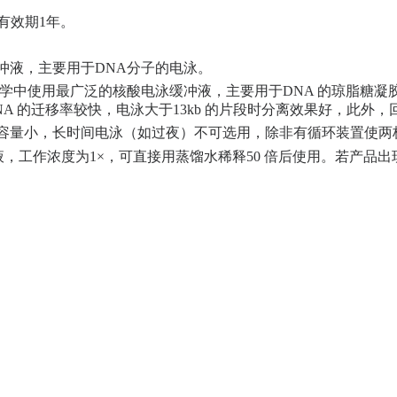
有效期1年。
缓冲液，主要用于DNA分子的电泳。
物学中使用最广泛的核酸电泳缓冲液，主要用于DNA 的琼脂糖凝胶电
A 的迁移率较快，电泳大于13kb 的片段时分离效果好，此外，回
冲容量小，长时间电泳（如过夜）不可选用，除非有循环装置使
缩液，工作浓度为1×，可直接用蒸馏水稀释50 倍后使用。若产品