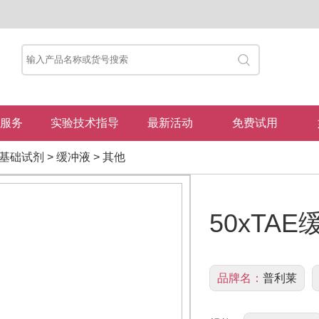
服务
实验技术指导
最新活动
免费试用
基础试剂
>
缓冲液
>
其他
50xTAE缓
品牌名：
普利莱