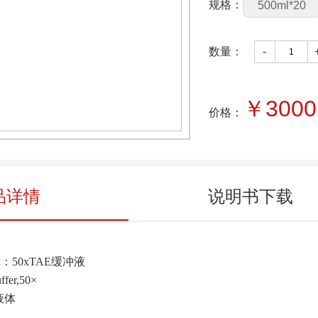
规格：
500ml*20
数量：
-
￥
3000
价格：
品详情
说明书下载
：50xTAE缓冲液
er,50×
液体